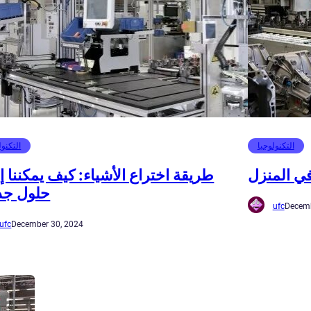
التكنولوجيا
التكنول
ي المنزل
طريقة اختراع الأشياء: كيف يمكننا إ
حلول جد
ufc
Decemb
ufc
December 30, 2024