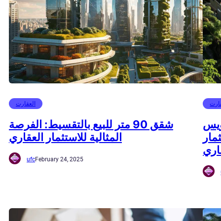
ارت
العقارت
ويس
شقق 90 متر للبيع بالتقسيط: الفرصة
مار
المثالية للاستثمار العقاري
اري
ufc
February 24, 2025