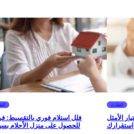
العقارت
العق
يار الأمثل
فلل استلام فوري بالتقسيط: ف
استقرارك
للحصول على منزل الأحلام بسه