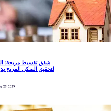
شقق تقسيط مريحة: الح
لتحقيق السكن المريح ب
ry 23, 2025