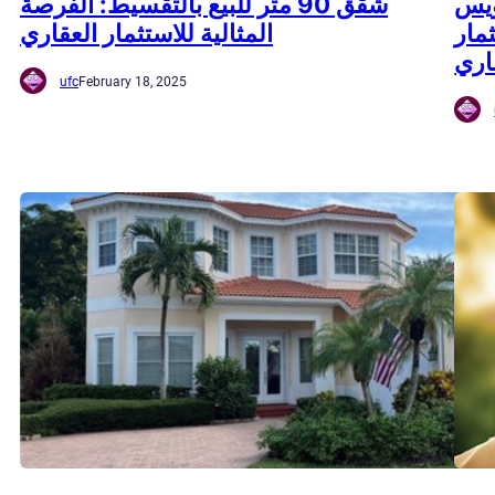
ويس
شقق 90 متر للبيع بالتقسيط: الفرصة
مار
المثالية للاستثمار العقاري
اري
ufc
February 18, 2025