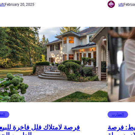
ufc
February 20, 2025
ufc
Februa
العقارت
العق
يط: فرصة
فرصة لامتلاك فلل فاخرة للبيع