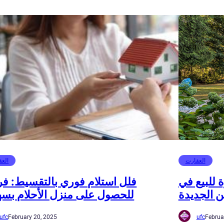
العقارت
العق
 للبيع في
فلل استلام فوري بالتقسيط: ف
ن الجديدة
للحصول على منزل الأحلام بسه
ufc
February 20, 2025
ufc
Februa