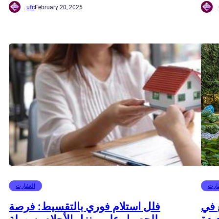
ufc
February 20, 2025
ارت
العقارت
 في
فلل استلام فوري بالتقسيط: فرصة