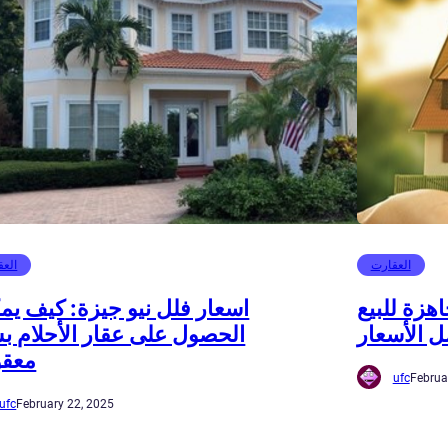
العقارت
العق
هزة للبيع
اسعار فلل نيو جيزة: كيف يم
ل الأسعار
الحصول على عقار الأحلام ب
معق
ufc
Februa
ufc
February 22, 2025