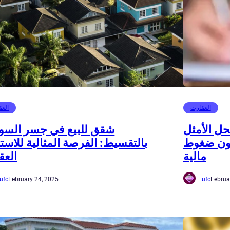
العقارت
العق
ل الأمثل
شقق للبيع في جسر الس
دون ضغوط
بالتقسيط: الفرصة المثالية للاستث
مالية
العق
ufc
February 24, 2025
ufc
Februa