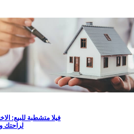
فيلا متشطبة للبيع: الاخت
لراحتك و