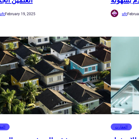
م بسهولة
العلمين الجد
ufc
February 19, 2025
ufc
Februa
العقارت
العق