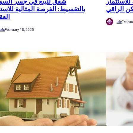
لاستثمار
شقق للبيع في جسر الس
ن الراقي
بالتقسيط: الفرصة المثالية للاستث
العق
ufc
Februa
ufc
February 18, 2025