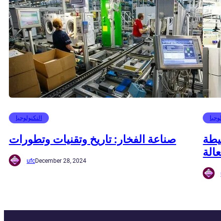
وجيا
التكنولوجيا
يطة
صناعة الفخار: تاريخ وتقنيات وتطورات
الة
ufc
December 28, 2024