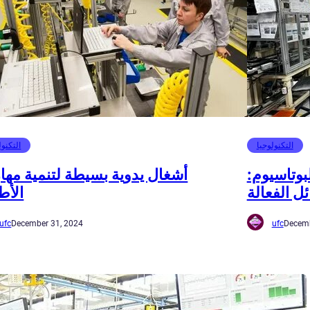
التكنولوجيا
التكنول
بوتاسيوم:
أشغال يدوية بسيطة لتنمية مها
ل الفعالة
الأط
ufc
December 31, 2024
ufc
Decemb