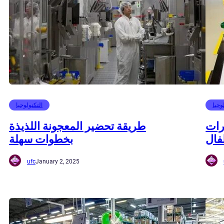
وجيا
التكنولوجيا
رات
طريقة تحضير المعجونة اللذيذة
فال
بخطوات سهلة
ufc
January 2, 2025