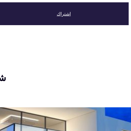
اشتراك
شق