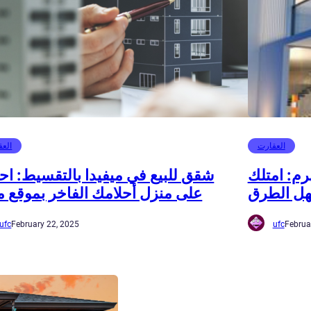
العقارت
العق
رم: امتلك
شقق للبيع في ميفيدا بالتقسيط: ا
هل الطرق
على منزل أحلامك الفاخر بموقع م
ufc
February 22, 2025
ufc
Februa