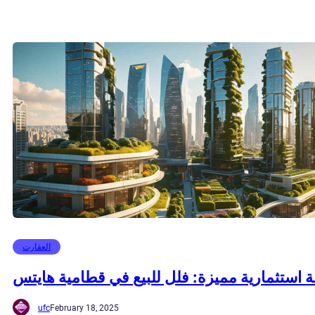
العقارت
 استثمارية مميزة: فلل للبيع في قطامية هايتس
ufc
February 18, 2025