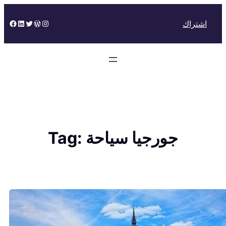
Skip
to
Facebook
LinkedIn
Twitter
WordPress
Instagram
اشتراك
content
جورجيا سياحة
Tag: