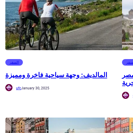
سفر
السفر
مصر
المالديف: وجهة سياحية فاخرة ومميزة
رية
ufc
January 30, 2025