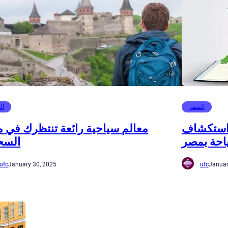
السفر
ال
 استكشاف
معالم سياحية رائعة تنتظرك في 
ياحة بمصر
السح
ufc
January 30, 2025
ufc
Januar