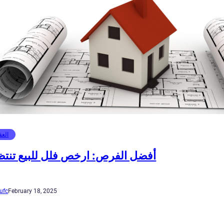
العق
أفضل الفرص: ارخص فلل للبيع تنت
ufc
February 18, 2025