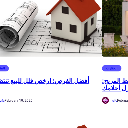
العقارت
العق
ط المريح:
أفضل الفرص: ارخص فلل للبيع تنت
زل أحلامك
ufc
February 19, 2025
ufc
Februa