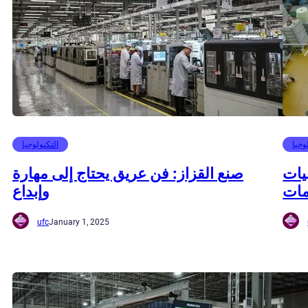
وجيا
التكنولوجيا
يات
صنع القزاز: فن عريق يحتاج إلى مهارة
مات
وإبداع
ufc
January 1, 2025