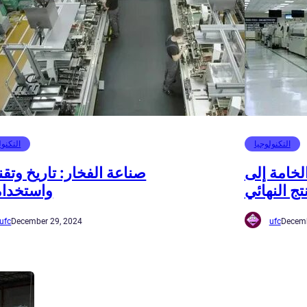
التكنولوجيا
التكنول
لخامة إلى
صناعة الفخار: تاريخ وتقن
تج النهائي
واستخدا
ufc
December 29, 2024
ufc
Decemb