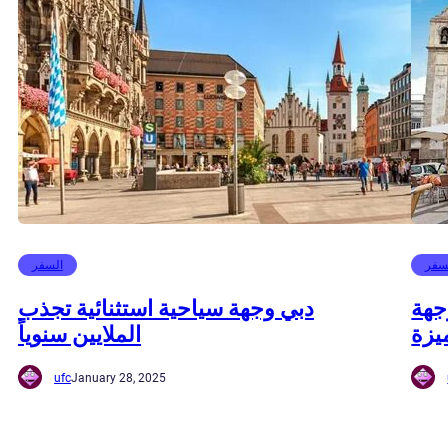
سفر
السفر
جهة
دبي وجهة سياحية استثنائية تجذب
يزة
الملايين سنوياً
ufc
January 28, 2025