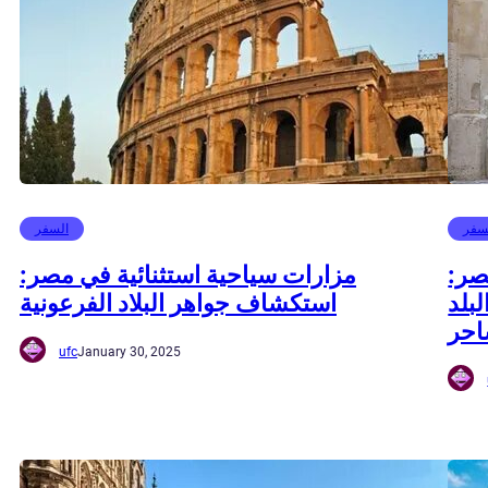
سفر
السفر
صر:
مزارات سياحية استثنائية في مصر:
بلد
استكشاف جواهر البلاد الفرعونية
احر
ufc
January 30, 2025