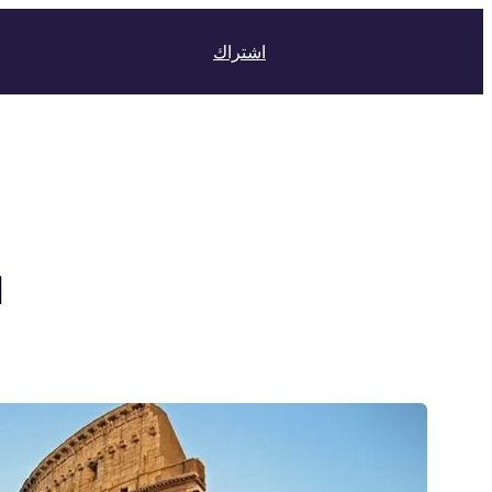
اشتراك
ا