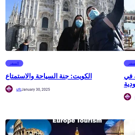
سفر
السفر
 في
الكويت: جنة السياحة والاستمتاع
دية
ufc
January 30, 2025