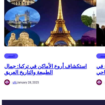
سفر
السفر
 في
استكشاف أروع الأماكن في تركيا: جمال
احي
الطبيعة والتاريخ العريق
ufc
January 28, 2025