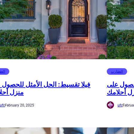
العقارت
العق
لحصول على
فيلا تقسيط: الحل الأمثل للحصول 
ل أحلامك
منزل أحل
ufc
February 20, 2025
ufc
Februa