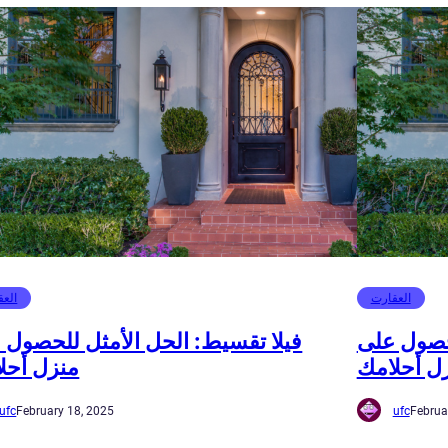
العقارت
العق
لحصول على
فيلا تقسيط: الحل الأمثل للحصول 
ل أحلامك
منزل أحل
ufc
February 18, 2025
ufc
Februa