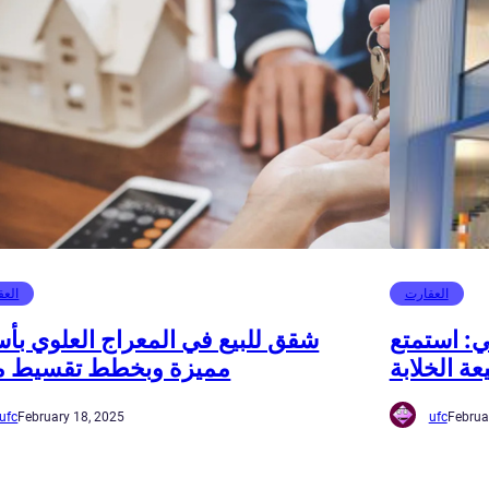
العقارت
العق
ي: استمتع
شقق للبيع في المعراج العلوي بأس
عة الخلابة
مميزة وبخطط تقسيط م
ufc
February 18, 2025
ufc
Februa