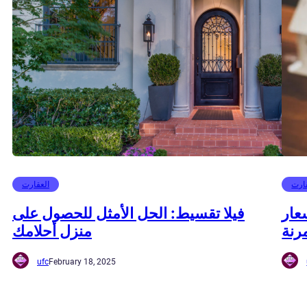
ارت
العقارت
عار
فيلا تقسيط: الحل الأمثل للحصول على
رنة
منزل أحلامك
ufc
February 18, 2025