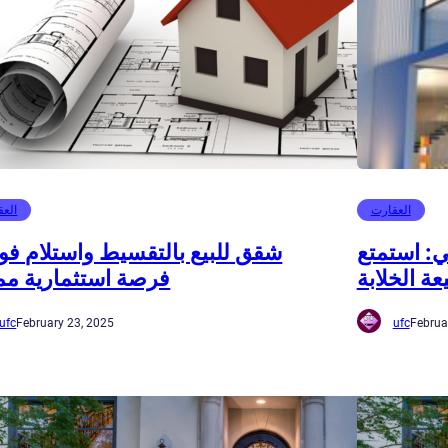
العقارت
العق
ي: استمتع
شقق للبيع بالتقسيط واستلام فو
عة الخلابة
فرصة استثمارية مم
ufc
February 23, 2025
ufc
Februa