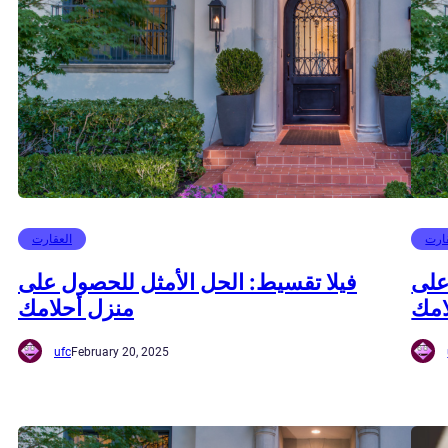
ارت
العقارت
على
فيلا تقسيط: الحل الأمثل للحصول على
امك
منزل أحلامك
ufc
February 20, 2025