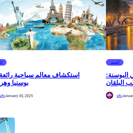
السفر
ال
البوسنة:
استكشاف معالم سياحية رائعة
ب البلقان
بوسنيا وه
ufc
January 30, 2025
ufc
Januar