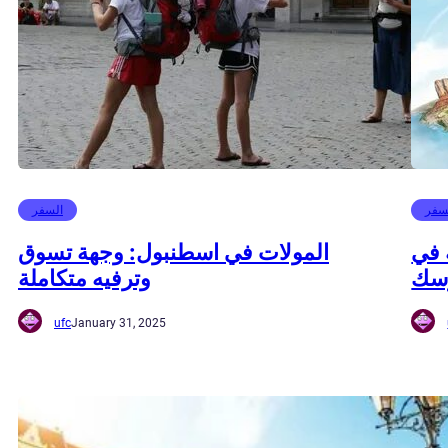
سفر
السفر
 في
المولات في اسطنبول: وجهة تسوق
رسك
وترفيه متكاملة
ufc
January 31, 2025