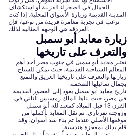
الجمال في الصحراء القريبة أو استكشاف
المدينة القديمة وزيارة الأسواق المحلية. إذا كنت
ترغب في تجربة مغامرة فريدة من نوعها، فإن
الغردقة هي الوجهة المثالية لذلك.
زيارة معابد أبو سمبل
والتعرف على تاريخها
تعتبر معابد أبو سمبل في جنوب مصر أحد أهم
المعالم السياحية القديمة، حيث يمكن للسياح
زيارتها والتعرف على تاريخها العريق والتمتع
بجمال تماثيلها الضخمة.
تاريخ معابد أبو سمبل يعود إلى العصور القديمة
في مصر، حيث بناها الملك رمسيس الثاني في
القرن 13 قبل الميلاد كمعبد لله أبو سمبل
وزوجته نفرتاري. تم نقل المعابد بأكملها من
موقعها الأصلي عندما تم بناء سد أسوان، وقد
قام بذلك بمعجزة هندسية.
تضم المعابد نصوصاً ونقوشاً تمثل الحروب