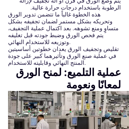
يتم وضع الورق في فرن أو آلة تجفيف لإزالة
الرطوبة باستخدام درجات حرارة عالية.
هذه الخطوة غالباً ما تتضمن تدوير الورق
وتحريكه بشكل مستمر لضمان تجفيفه بشكل
متساوٍ ومنع تشوهه. بعد اكتمال عملية التجفيف،
يتم فحص الورق وضبط جودته قبل تغليفه
وتوزيعه للاستخدام النهائي.
تقليص وتجفيف الورق يعدان خطوتين أساسيتين
في عملية صنع الورق وتأثيرهما كبير على جودة
المنتج النهائي وقابليته للاستخدام.
عملية التلميع: لمنح الورق
لمعانًا ونعومة