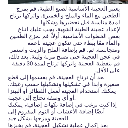
يعتبر العجينة الأساسية لصنع الطينة، قم بمزج
الطحين مع الماء والملح والخميرة، واتركها ترتاح
لمدة مناسبة قبل تحضيرها وشكلها
لإعداد عجينة الطينة الشهية، يجب عليك اتباع
بعض الخطوات الأساسية. أولاً، قم بمزج الطحين
والماء معًا ببطء حتى تتكون عجينة ناعمة
ومتجانسة. ثم، قم بإضافة الملح والزيت واستمر
في عجن العجينة حتى تصبح مرنة ولينة. بعد ذلك،
قم بتغطية العجينة واتركها ترتاح لمدة 30 دقيقة
على الأقل.
بعد أن ترتاح العجينة، قم بقسمها إلى قطع
صغيرة وابدأ في تشكيلها وتشكيلها حسب رغبتك.
يمكنك استخدام العجينة لعمل الفطائر أو البيتزا
أو أي وصفة تحتاج إلى عجينة.
إذا كنت ترغب في إضافة نكهات إضافية، يمكنك
أيضًا إضافة الأعشاب أو الثوم المفروم إلى
العجينة ومزجها بشكل جيد.
بعد إكمال عملية تشكيل العجينة، قم بخبزها