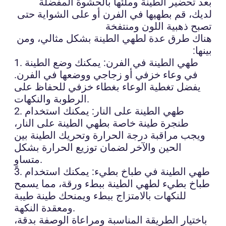
بعد تحضير الطينة وملئها بالحشوة المفضلة
لديك، قم بطهيها في الفرن أو على الشواية حتى
تصبح ذهبية اللون ومنتفخة
هناك طرق عدة لطهي الطينة بشكل مثالي، ومن
بينها:
1. طهي الطينة في الفرن: يمكنك وضع الطينة
في وعاء خزفي أو زجاجي ووضعها في الفرن.
يفضل تغطية الوعاء بغطاء خزفي للحفاظ على
الرطوبة والنكهات.
2. طهي الطينة على النار: يمكنك استخدام
طنجرة طينة خاصة بطهي الطينة على النار،
ويجب مراقبة درجة الحرارة وتحريك الطينة بين
الحين والآخر لضمان توزيع الحرارة بشكل
متساوٍ.
3. طهي الطينة في طباخ بطيء: يمكنك استخدام
طباخ بطيء لطهي الطينة ببطء ورقة، مما يسمح
للنكهات بالامتزاج ببطء ويمنحك طينة طيبة
ومعقدة النكهة.
باختيار الطريقة المناسبة ومراعاة الوصفة بدقة،