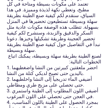
تعتمد على مكونات بسيطة ومتاحة في كل
مطبخ، وتعطي نكهة لذيذة ومميزة. في هذا
السياق، سنقدم لكم كيفية صنع الطينة بطريقة
سهلة وبسيطة تستطيعون تحضيرها في المنزل
بسهولة. تتطلب هذه الوصفة مكونات عادية مثل
السكر والدقيق والزبدة، وسنشرح لكم كيفية
تحضير العجينة وطريقة تشكيلها وخبزها. دعونا
نبدأ في التفاصيل حول كيفية صنع الطينة بطريقة
سهلة وبسيطة.
لصنع الطينة بطريقة سهلة وبسيطة، يمكنك اتباع
الخطوات التالية:
1. احضر ملعقتين كبيرتين من النشا واضغطيهما
باليدين حتى تصبح لديكي كتلة من النشا.
2. أضيفي الماء تدريجياً إلى النشا واخلطيهما
حتى تحصلي على مزيج طري ومطاطي.
3. أضيفي اللون المطلوب إلى الطينة واستمري
في العجن حتى تحصلي على اللون المرغوب.
4. بمجرد الحصول على الطينة باللون المناسب،
يمكنك استخدامها في أعمال الحرف اليدوية أو