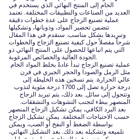
الخام إلى المنتج النهائي الذي يستخدم في
العديد من الصناعات والتطبيقات المختلفة. تعتمد
عملية تصنيع الزجاج على عدة خطوات دقيقة
تتضمن تحضير المواد، وذوبانها، وتشكيلها
وتبريدها بشكل مناسب. سنقدم في هذا المقال
شرحاً مفصلاً حول كيفية تصنيع الزجاج والخطوات
التي يتم اتباعها للحصول على المنتج النهائي ذو
الجودة العالية والخصائص المرغوبة.
عملية تصنيع الزجاج تبدأ عادةً بخلط المواد الخام
مثل الرمل والصودا والحجر الجيري في فرن
عالي الحرارة. يتم تسخين هذه الخليطة إلى
درجة حرارة تصل إلى 1700 درجة مئوية لتذوب
وتتحول إلى سائل. بعد ذلك، يتم تبريد الزجاج
المنصهر ببطء لتجنب التشوهات والتشققات.
بعد البرد الكافي، يمكن تشكيل الزجاج المنصهر
حسب الاحتياجات المختلفة. يمكن تشكيل الزجاج
بواسطة الضغط أو النفخ أو الصب، ويمكن
تلميعه وتشكيله بعد ذلك. بعد التشكيل النهائي،
يمكن تعزيز قوة الزجاج عن طريق عمليات