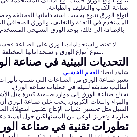
تتنوع أنواع الورق حسب نوع الألياف المستخدمة في 
صناعة الكتب والتغليف والطباعة.
أنواع الورق تتنوع بحسب استخداماتها المختلفة وخص
المستخدم في التعبئة والتغليف، والورق الصحافي ا
بالإضافة إلى ذلك، يوجد الورق النسيجي المستخد
لا تقتصر استخدامات الورق على الصناعة فحسب، بل يستخدم في العديد من التطبيقات اليومية مثل الكتابة والرسم والتغليف الهدايا وصناعة الحرف اليدوية.
تتنوع أنواع الورق واستخداماتها المختلفة بحسب خصائصها وقوتها ومرونتها وسمكها، مما يجعلها مادة متعددة الاستخدامات وضرورية في الحياة اليومية.
التحديات البيئية في صناعة ال
شاهد أيضا:
الفحم الخشبي
تعتبر صناعة الورق من الصناعات التي تسبب تأثيرات س
أساليب صديقة للبيئة في عمليات صناعة الورق.
تحتاج صناعة الورق إلى موارد طبيعية كبيرة مثل الأشجا
والهواء وانبعاث الكربون. يجب على صناعة الورق أن ت
السبل مثل تحسين تقنيات الإنتاج لتقليل استهلاك المو
صارمة وتعزيز الوعي بين المستهلكين حول أهمية دعم 
تطورات تقنية في صناعة الورق
شهدت صناعة الورق تطورات تقنية كبيرة مما أدى إلى