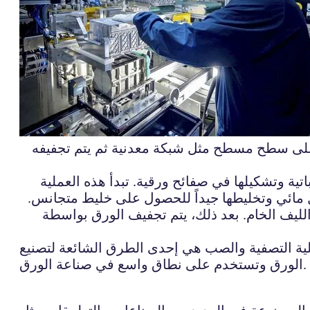
على سطح مسطح مثل شبكة معدنية ثم يتم تجفيفه
ية وتشكيلها في صفائح ورقية. تبدأ هذه العملية
لول مائي وتخليطها جيداً للحصول على خليط متجانس.
ليف الخام. بعد ذلك، يتم تجفيف الورق بواسطة
لية التصفية والصب هي إحدى الطرق الشائعة لتصنيع
الورق وتستخدم على نطاق واسع في صناعة الورق.