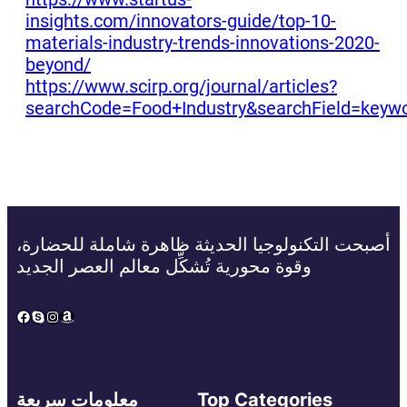
insights.com/innovators-guide/top-10-
materials-industry-trends-innovations-2020-
beyond/
https://www.scirp.org/journal/articles?
searchCode=Food+Industry&searchField=keyw
أصبحت التكنولوجيا الحديثة ظاهرة شاملة للحضارة،
وقوة محورية تُشكِّل معالم العصر الجديد
Facebook
Skype
Instagram
Amazon
Top Categories
معلومات سريعة