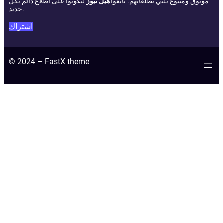
موثوق ومتنوع يلبي تطلعاتهم. تابعوا
هيل نيوز
لتكونوا على اطلاع دائم بكل
جديد.
اشتراك
© 2024 – FastX theme