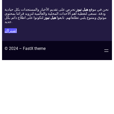
نحن في موقع
هيل نيوز
نحرص على تقديم الأخبار والمستجدات بكل حيادية
ودقة. نسعى لتغطية أهم الأحداث المحلية والعالمية لتزويد قرائنا بمحتوى
موثوق ومتنوع يلبي تطلعاتهم. تابعوا
هيل نيوز
لتكونوا على اطلاع دائم بكل
جديد.
اشتراك
© 2024 – FastX theme