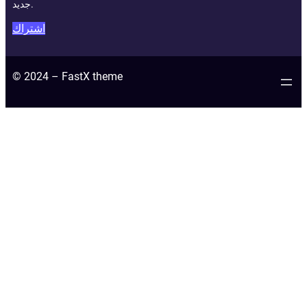
جديد.
اشتراك
© 2024 – FastX theme