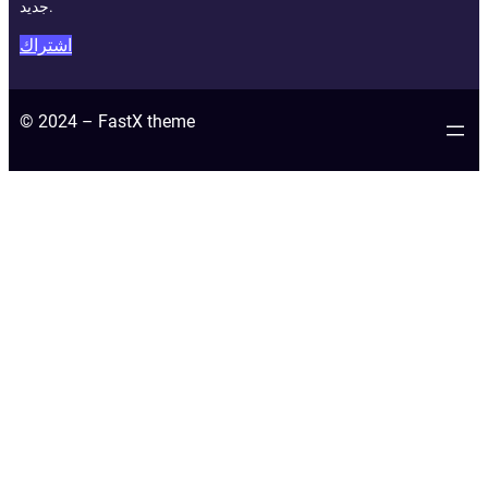
جديد.
اشتراك
© 2024 – FastX theme