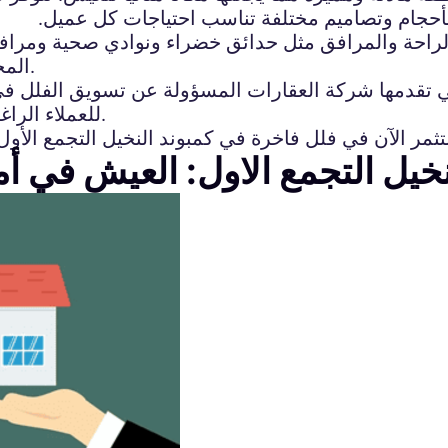
بأحجام وتصاميم مختلفة تناسب احتياجات كل عميل.
 الراحة والمرافق مثل حدائق خضراء ونوادي صحية ومرا
المجتمع أيضًا أمنًا عالي المستوى وخدمات صيانة ممتازة.
ي تقدمها شركة العقارات المسؤولة عن تسويق الفلل في
للعملاء الراغبين في شراء منزل في هذا المجتمع السكني الراقي.
نخيل التجمع الاول: العيش في أ