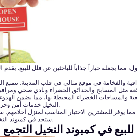
ل، مما يجعله خياراً جذاباً للباحثين عن فلل للبيع. يقد
الراقية والفخامة في موقع مثالي في قلب المدينة. تتمتع
ائعة مثل المسابح والحدائق الخضراء ونادي صحي ومرافق
يعية والمساحات الخضراء المحيطة بها، مما يضمن الهدوء 
النخيل خدمات أمن وحراسة على مدار الساعة لضمان راحة السكان وأمانهم.
ا يوفر للمشترين الاختيار المناسب لمنزل أحلامهم. سو
ستجد في كمبوند النخيل الفرصة المناسبة لتحقيق رغباتك وتحقيق أحلامك.
يع في كمبوند النخيل التجمع ا