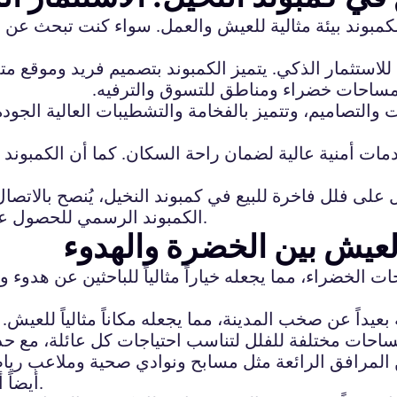
ر الكمبوند بيئة مثالية للعيش والعمل. سواء كنت تبحث عن
ًا للاستثمار الذكي. يتميز الكمبوند بتصميم فريد وموقع م
مساحات خضراء ومناطق للتسوق والترفيه.
والتصاميم، وتتميز بالفخامة والتشطيبات العالية الجود
مات أمنية عالية لضمان راحة السكان. كما أن الكمبوند يعت
 فلل فاخرة للبيع في كمبوند النخيل، يُنصح بالاتصال 
الكمبوند الرسمي للحصول على أحدث العروض والتفاصيل حول الوحدات المتاحة.
العيش بين الخضرة والهدوء
الخضراء، مما يجعله خياراً مثالياً للباحثين عن هدوء ور
عيداً عن صخب المدينة، مما يجعله مكاناً مثالياً للعيش. 
مساحات مختلفة للفلل لتناسب احتياجات كل عائلة، مع 
المرافق الرائعة مثل مسابح ونوادي صحية وملاعب رياضية
أيضاً أمن وحراسة على مدار الساعة لضمان راحة السكان.