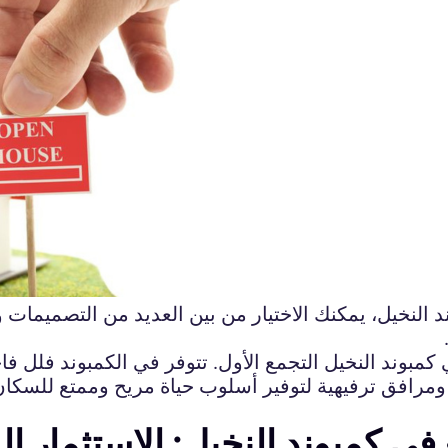
 النخيل، يمكنك الاختيار من بين العديد من التصميمات و
بوند النخيل التجمع الأول. تتوفر في الكمبوند فلل فا
افق ترفيهية لتوفير أسلوب حياة مريح وممتع للسكان. ا
ي كمبوند النخيل: الاستثمار ا