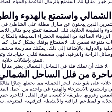
اراً مثالياً لك. استمتع بالرمال الناعمة والمياه الصافي
شمالي واستمتع بالهدوء والطبيع
تثمرين الذين يبحثون عن منازل مطلة على الشاطئ في بي
والطبيعة الخلابة. تلك المنطقة تتمتع بجو مثالي للاستر
الزرقاء الصافية مع الطبيعة الخضراء المحيطة بالمكان.
ت متنوعة تضمن لك الاستمتاع بوقتك بشكل كامل. كما يم
سائل الراحة والترفيه. فهي مصممة لتلبي احتياجاتك وتوف
تتمتع بإطلالات خلابة على البحر وتوفر لك الخصوصية والهدوء الذي تحتاجه.
لا شك أن تملك فلة في الساحل الشمالي يعتبر مثالياً للاستمتاع بالحياة والاسترخاء بعيداً عن صخب المدينة.
لساحرة من فلل الساحل الشمالي
خلابة على شواطئ البحر الجميلة مما يجعلها خيارًا مثالي
 واستمتع بالاسترخاء والهدوء في واحدة من أجمل المنا
وغروبها بطريقة لا تُنسى. توفر الفلل الفاخرة جميع و
خلابة والمطاعم الراقية والأنشطة الترفيهية المتنوعة.