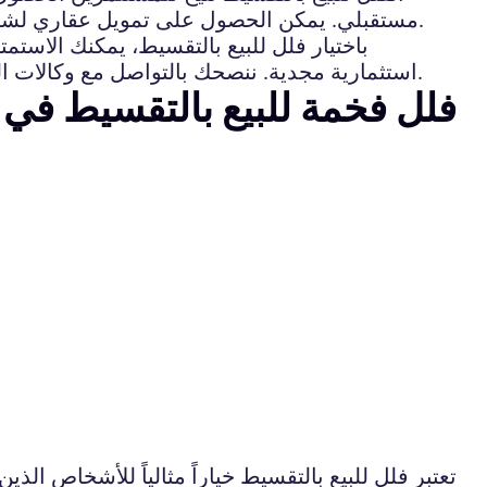
مستقبلي. يمكن الحصول على تمويل عقاري لشراء الفيلا بالتقسيط من خلال المصارف والبنوك، مما يسهل عملية الشراء ويوفر للمشترين المرونة في الدفع.
باختيار فلل للبيع بالتقسيط، يمكنك الاستم
استثمارية مجدية. ننصحك بالتواصل مع وكالات العقارات المعتمدة للحصول على مزيد من المعلومات واختيار الفيلا المناسبة وفقاً لاحتياجاتك ومواردك المالية.
فلل فخمة للبيع بالتقسيط في 
تعتبر فلل للبيع بالتقسيط خياراً مثالياً للأشخاص 