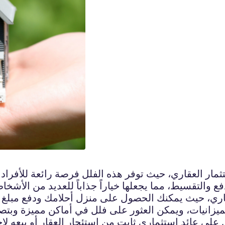
تثمار العقاري، حيث توفر هذه الفلل فرصة رائعة للأفراد 
دفع والتقسيط، مما يجعلها خياراً جذاباً للعديد من الأشخا
عقاري، حيث يمكنك الحصول على منزل أحلامك ودفع مبلغ
لميزانيات، ويمكن العثور على فلل في أماكن مميزة وبتصا
 على عائد استثماري ثابت من استئجار العقار أو بيعه لا