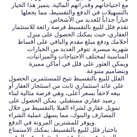
مع احتياجاتهم وقدراتهم المالية. يتميز هذا الخيار
بالتسهيلات في الدفع والتقسيط، مما يجعلها
خياراً جذاباً للعديد من الأشخاص.
تقدم فلل للبيع بالتقسيط فرصة رائعة للاستثمار
العقاري، حيث يمكنك الحصول على منزل
أحلامك ودفع مبلغ مقدم والباقي على أقساط
شهرية ميسرة. تتوفر العديد من الخيارات
المناسبة لمختلف الاحتياجات والميزانيات،
ويمكن العثور على فلل في أماكن مميزة
وبتصاميم متنوعة.
الفلل للبيع بالتقسيط تتيح للمستثمرين الحصول
على عائد استثماري ثابت من استئجار العقار أو
بيعه لاحقاً بسعر أعلى، وهي فرصة مثالية لبناء
رصيد عقاري مستقبلي. يمكن الحصول على
تمويل عقاري لشراء الفيلا بالتقسيط من خلال
المصارف والبنوك، مما يسهل عملية الشراء
ويوفر للمشترين المرونة في الدفع.
باختيار فلل للبيع بالتقسيط، يمكنك الاستمتاع
بالعيش في منزل فخم واستثماره في الوقت