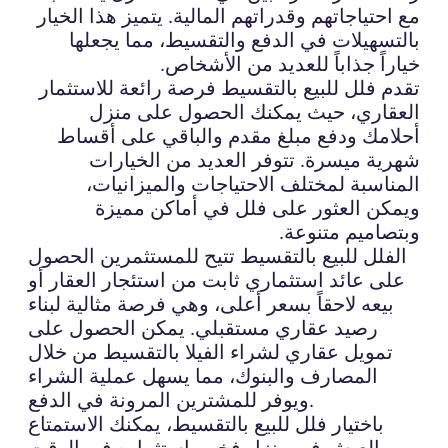
مع احتياجاتهم وقدراتهم المالية. يتميز هذا الخيار
بالتسهيلات في الدفع والتقسيط، مما يجعلها
خياراً جذاباً للعديد من الأشخاص.
تقدم فلل للبيع بالتقسيط فرصة رائعة للاستثمار
العقاري، حيث يمكنك الحصول على منزل
أحلامك ودفع مبلغ مقدم والباقي على أقساط
شهرية ميسرة. تتوفر العديد من الخيارات
المناسبة لمختلف الاحتياجات والميزانيات،
ويمكن العثور على فلل في أماكن مميزة
وبتصاميم متنوعة.
الفلل للبيع بالتقسيط تتيح للمستثمرين الحصول
على عائد استثماري ثابت من استئجار العقار أو
بيعه لاحقاً بسعر أعلى، وهي فرصة مثالية لبناء
رصيد عقاري مستقبلي. يمكن الحصول على
تمويل عقاري لشراء الفيلا بالتقسيط من خلال
المصارف والبنوك، مما يسهل عملية الشراء
ويوفر للمشترين المرونة في الدفع.
باختيار فلل للبيع بالتقسيط، يمكنك الاستمتاع
بالعيش في منزل فخم واستثماره في الوقت