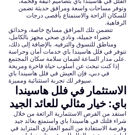
الفلل في هاسيندا باي بتصاميم أنيقة وفخمة،
وتوفر مساحات واسعة ومرافق حديثة تضمن
للسكان الراحة والاستمتاع بأقصى درجات
الرفاهية.
تتضمن تلك المرافق مسابح خاصة، وحدائق
خضراء جميلة، ونادي صحي مجهز بالكامل،
ومناطق للتسوق والترفيه. بالإضافة إلى ذلك،
تتوفر في فلل هاسيندا باي خدمات أمان وحراسة
على مدار الساعة لضمان سلامة سكان المجتمع.
إذا كنت تبحث عن أسلوب حياة فاخرة ومريحة
في دبي، فإن العيش في فلل هاسيندا باي
سيوفر لك تجربة استثنائية ومميزة.
الاستثمار في فلل هاسيندا
باي: خيار مثالي للعائد الجيد
استفد من الفرص الاستثمارية الرائعة من خلال
شراء فلتك في هاسيندا باي واستمتع بعائد جيد
وفرصة الاستفادة من النمو العقاري المتزايد في