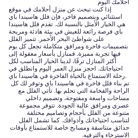
أحلامك اليوم
إذا كنت تبحث عن منزل أحلامك في موقع
استثنائي وبتصميم فاخر، فإن فلل هاسيندا باي
هي الخيار الأمثل بالنسبة لك. تقدم فلل هاسيندا
باي فرصة رائعة للعيش في بيئة هادئة ومريحة
على شواطئ البحر الأحمر. تتميز الفلل
بتصميمات فاخرة ومرافق متكاملة تجعل كل يوم
فيها تجربة مميزة. فمنازل بأسعار معقولة إلى
أكثر المنازل ترفًا، لدينا الخيار المناسب لكل
احتياجاتك. احجز منزل العمر اليوم وانطلق في
رحلة الاستمتاع بالحياة الفاخرة في هاسيندا باي.
تم بناء فلل فاخرة في هاسيندا باي وتوفر لك كل
الراحة والفخامة التي تحلم بها. تأتي الفلل مع
مساحات واسعة ومفتوحة، وتصميم داخلي
عصري ومرافق عالية الجودة. تتوفر مجموعة
متنوعة من الفلل بأحجام وتصاميم مختلفة
لتناسب احتياجاتك وأذواقك. كما تشمل الفلل
حدائق متناسقة ومسابح خاصة للاستمتاع بأوقات
الاسترخاء والترفيه.