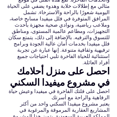
مثالي مع إطلالات خلابة وهدوء يضفي على الحياة
اليومية شعورًا بالراحة والاسترخاء. تشمل
المرافق المتوفرة في فلل ميفيدا مسابح خاصة،
وملاعب رياضية، ونوادي صحية مجهزة بأحدث
التجهيزات، ومطاعم عالمية المستوى، ومناطق
للتسوق والترفيه. بالإضافة إلى ذلك، يتمتع سكان
فلل ميفيدا بخدمات أمان عالية الجودة وبرامج
ترفيهية وثقافية متنوعة. إنها عبارة عن تجربة
استثنائية للحياة الفاخرة تلبي احتياجات جميع
أفراد العائلة.
احصل على منزل أحلامك
في مشروع ميفيدا السكني
احصل على فلتك الفاخرة في ميفيدا وعيش حياة
الرفاهية والراحة مع أسرتك
يعتبر مشروع ميفيدا السكني واحد من أكثر
المشاريع العقارية المرموقة والمرغوبة في
المملكة العربية السعودية. يتميز هذا المشروع