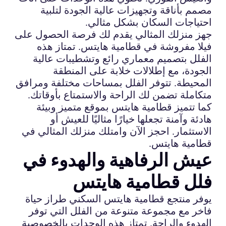
مصمم بأناقة وتجهيزات عالية الجودة لتلبية
احتياجات السكان بشكل مثالي.
جهز منزلك المثالي يقدم لك فرصة الحصول على
فيلا مفروشة في قطامية هايتس. تمتاز هذه
الفلل بتصميم معماري رائع وتشطيبات عالية
الجودة، مع إطلالات خلابة على المنطقة
المحيطة. تتوفر الفلل بمساحات مختلفة ومرافق
متكاملة تضمن لك الراحة والاستمتاع بأوقاتك.
كما تتميز قطامية هايتس بموقع متميز وبيئة
هادئة وآمنة تجعلها خيارًا مثاليًا للعيش أو
الاستثمار. احجز الآن وامتلك منزلك المثالي في
قطامية هايتس.
عيش الرفاهية والهدوء في
فلل قطامية هايتس
يوفر منتجع قطامية هايتس السكني طراز حياة
فاخر مع مجموعة متنوعة من الفلل التي توفر
الهدوء والراحة. تمتاز هذه الوحدات بالخصوصية