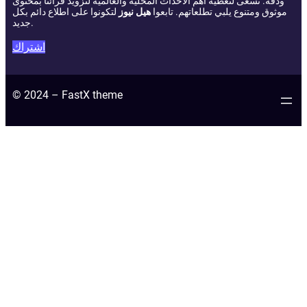
ودقة. نسعى لتغطية أهم الأحداث المحلية والعالمية لتزويد قرائنا بمحتوى
موثوق ومتنوع يلبي تطلعاتهم. تابعوا
هيل نيوز
لتكونوا على اطلاع دائم بكل
جديد.
اشتراك
© 2024 – FastX theme