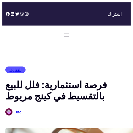
Skip
to
Facebook
LinkedIn
Twitter
WordPress
Instagram
اشتراك
content
العقارت
فرصة استثمارية: فلل للبيع
بالتقسيط في كينج مريوط
ufc