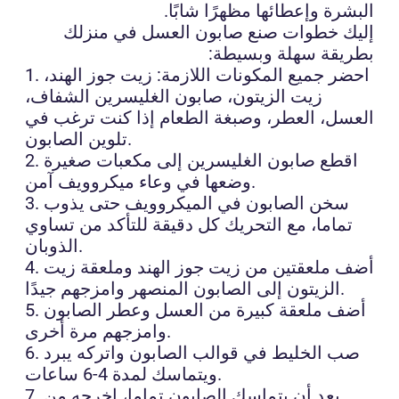
البشرة وإعطائها مظهرًا شابًا.
إليك خطوات صنع صابون العسل في منزلك
بطريقة سهلة وبسيطة:
1. احضر جميع المكونات اللازمة: زيت جوز الهند،
زيت الزيتون، صابون الغليسرين الشفاف،
العسل، العطر، وصبغة الطعام إذا كنت ترغب في
تلوين الصابون.
2. اقطع صابون الغليسرين إلى مكعبات صغيرة
وضعها في وعاء ميكروويف آمن.
3. سخن الصابون في الميكروويف حتى يذوب
تماما، مع التحريك كل دقيقة للتأكد من تساوي
الذوبان.
4. أضف ملعقتين من زيت جوز الهند وملعقة زيت
الزيتون إلى الصابون المنصهر وامزجهم جيدًا.
5. أضف ملعقة كبيرة من العسل وعطر الصابون
وامزجهم مرة أخرى.
6. صب الخليط في قوالب الصابون واتركه يبرد
ويتماسك لمدة 4-6 ساعات.
7. بعد أن يتماسك الصابون تماما، اخرجه من