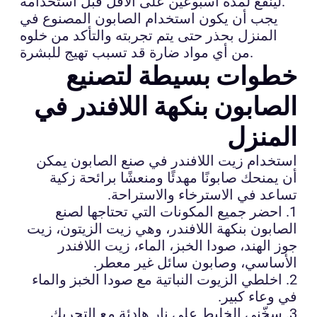
لينقع لمدة أسبوعين على الأقل قبل استخدامه.
يجب أن يكون استخدام الصابون المصنوع في
المنزل بحذر حتى يتم تجربته والتأكد من خلوه
من أي مواد ضارة قد تسبب تهيج للبشرة.
خطوات بسيطة لتصنيع
الصابون بنكهة اللافندر في
المنزل
استخدام زيت اللافندر في صنع الصابون يمكن
أن يمنحك صابونًا مهدئًا ومنعشًا برائحة زكية
تساعد في الاسترخاء والاستراحة.
1. احضر جميع المكونات التي تحتاجها لصنع
الصابون بنكهة اللافندر، وهي زيت الزيتون، زيت
جوز الهند، صودا الخبز، الماء، زيت اللافندر
الأساسي، وصابون سائل غير معطر.
2. اخلطي الزيوت النباتية مع صودا الخبز والماء
في وعاء كبير.
3. سخّني الخليط على نار هادئة مع التحريك