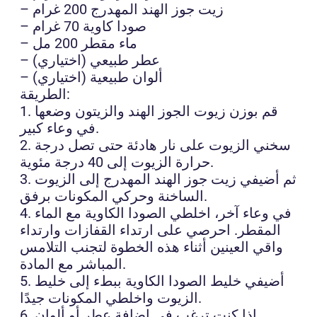
– زيت جوز الهند المهدرج 200 غرام
– صودا كاوية 70 غرام
– ماء مقطر 200 مل
– عطر طبيعي (اختياري)
– ألوان طبيعية (اختياري)
الطريقة:
1. قم بوزن زيوت الجوز الهند والزيتون وضعها
في وعاء كبير.
2. سخني الزيوت على نار هادئة حتى تصل درجة
حرارة الزيوت إلى 40 درجة مئوية.
3. ثم أضيفي زيت جوز الهند المهدرج إلى الزيوت
الساخنة وحركي المكونات برفق.
4. في وعاء آخر، اخلطي الصودا الكاوية مع الماء
المقطر. احرصي على ارتداء القفازات وارتداء
واقي العينين أثناء هذه الخطوة لتجنب التلامس
المباشر مع المادة.
5. أضيفي خليط الصودا الكاوية ببطء إلى خليط
الزيوت واخلطي المكونات جيدًا.
6. إذا كنت ترغب في إضافة عطر أو ألوان