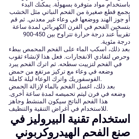
باستخدام مواد متوفرة بسهولة. يمكنك البدء
بجمع قطع صغيرة من الفحم النباتي مثل الخشب
أو جوز الهند ووضعها في وعاء غير معدني. ثم قم
بتسخين الفحم في الفرن الكهربائي لمدة ساعة
تقريباً عند درجة حرارة تتراوح بين 450-900
درجة مئوية.
بعد ذلك، اسكب الماء على الفحم المحمص ببطء
وحرص لتفادي الانفجارات. فعل هذا لإنشاء ثقوب
في الفحم لتزييت سطحه. ثم اترك الفحم يبرد
وضعه في وعاء مع تركيز مرتفع من حمض
الفوسفوريك واترك الوعاء ليلة كاملة.
بعد ذلك، اغسل الفحم بالماء لإزالة الحمض
وضعه في فرن ليتم تحميصه لمدة ساعة أخرى.
هذا الفحم الناتج سيكون المنشط وجاهز
للاستخدام في أغراض التنقية والتنظيف.
استخدام تقنية البيروليز في
صنع الفحم الهيدروكربوني