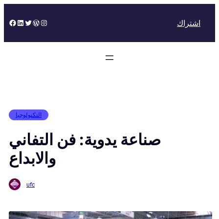
Skip
to
Facebook
LinkedIn
Twitter
WordPress
Instagram
اشتراك
content
التكنولوجيا
صناعة يدوية: فن التفاني
والابداع
ufc