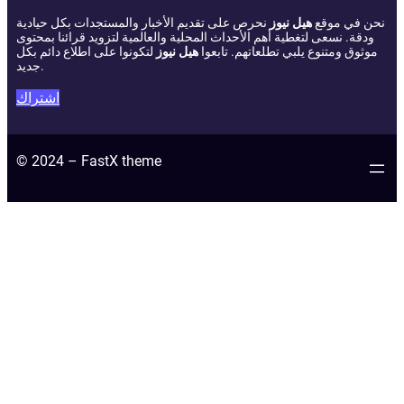
نحن في موقع
هيل نيوز
نحرص على تقديم الأخبار والمستجدات بكل حيادية
ودقة. نسعى لتغطية أهم الأحداث المحلية والعالمية لتزويد قرائنا بمحتوى
موثوق ومتنوع يلبي تطلعاتهم. تابعوا
هيل نيوز
لتكونوا على اطلاع دائم بكل
جديد.
اشتراك
© 2024 – FastX theme