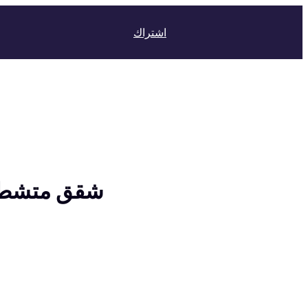
اشتراك
شقق متشطبة ل