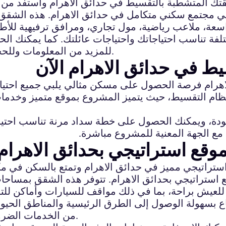
ك المتشطبة بالتقسيط في حدائق الاهرام واستفد من ا
جتمع سكني متكامل في حدائق الاهرام. هذه الشقق تقد
ة، ملاعب رياضية، مول تجاري، ومرافق ترفيهية للأطف
للمزيد من المعلومات وللحجز يمكنك الاتصال بنا على الرقم الموضح في الإعلان.
ط في حدائق الاهرام الآن
اهرام فرصة الحصول على مسكن مثالي يلبي جميع احتيا
نظام التقسيط، حيث يتميز المشروع بموقع متميز وخد
ودة، ويمكنك الحصول على خطة سداد مرنة تناسب احتيا
مع الجهة المعنية للمشروع مباشرة.
قع استراتيجي بحدائق الاهرام
اتيجي مميز في حدائق الاهرام وتمتع بالسكن في مكا
ستراتيجي بحدائق الاهرام. تتوفر هذه الشقق بمساحات
 للعيش براحة، بما في ذلك مواقف للسيارات وأماكن للت
 بسهولة الوصول إلى الطرق الرئيسية والمناطق الحيوية
من الخدمات الضرورية مثل المدارس والمستشفيات والمراكز التجارية.