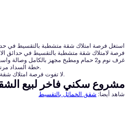
استغل فرصة امتلاك شقة متشطبة بالتقسيط في حدائ
غرف نوم و2 حمام ومطبخ مجهز بالكامل وصالة واسعة. الشقة متشطبة بأعلى مستوى وتتمتع بإطلالة رائعة.
خطة السداد مرنة وتصل إلى 5 سنوات. كما يوجد خصم خاص للدفع النقدي. كما يتم توفير خدمات إدارة العقار لسهولة السكن.
لا تفوت فرصة امتلاك شقة مميزة في حدائق الاهرام وتحقق حلم السكن في موقع هادئ ومميز. اتصل الآن للحجز والمزيد من التفاصيل.
مشروع سكني فاخر لبيع الشقق
شاهد أيضا:
شقق الخمائل بالتقسيط