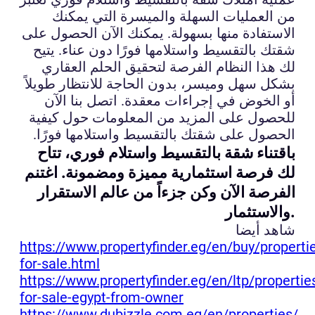
من العمليات السهلة والميسرة التي يمكنك
الاستفادة منها بسهولة. يمكنك الآن الحصول على
شقتك بالتقسيط واستلامها فورًا دون عناء. يتيح
لك هذا النظام الفرصة لتحقيق الحلم العقاري
بشكل سهل وميسر، بدون الحاجة للانتظار طويلاً
أو الخوض في إجراءات معقدة. اتصل بنا الآن
للحصول على المزيد من المعلومات حول كيفية
الحصول على شقتك بالتقسيط واستلامها فورًا.
باقتناء شقة بالتقسيط واستلام فوري، تتاح
لك فرصة استثمارية مميزة ومضمونة. اغتنم
الفرصة الآن وكن جزءاً من عالم الاستقرار
والاستثمار.
شاهد أيضا
https://www.propertyfinder.eg/en/buy/properti
for-sale.html
https://www.propertyfinder.eg/en/ltp/propertie
for-sale-egypt-from-owner
https://www.dubizzle.com.eg/en/properties/