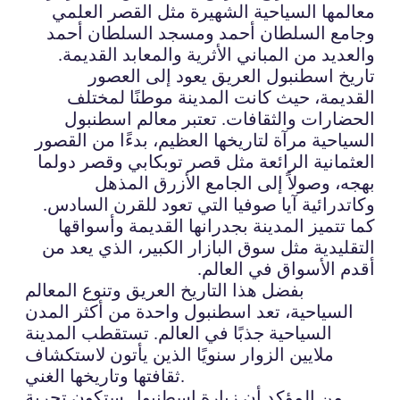
معالمها السياحية الشهيرة مثل القصر العلمي
وجامع السلطان أحمد ومسجد السلطان أحمد
والعديد من المباني الأثرية والمعابد القديمة.
تاريخ اسطنبول العريق يعود إلى العصور
القديمة، حيث كانت المدينة موطنًا لمختلف
الحضارات والثقافات. تعتبر معالم اسطنبول
السياحية مرآة لتاريخها العظيم، بدءًا من القصور
العثمانية الرائعة مثل قصر توبكابي وقصر دولما
بهجه، وصولاً إلى الجامع الأزرق المذهل
وكاتدرائية آيا صوفيا التي تعود للقرن السادس.
كما تتميز المدينة بجدرانها القديمة وأسواقها
التقليدية مثل سوق البازار الكبير، الذي يعد من
أقدم الأسواق في العالم.
بفضل هذا التاريخ العريق وتنوع المعالم
السياحية، تعد اسطنبول واحدة من أكثر المدن
السياحية جذبًا في العالم. تستقطب المدينة
ملايين الزوار سنويًا الذين يأتون لاستكشاف
ثقافتها وتاريخها الغني.
من المؤكد أن زيارة اسطنبول ستكون تجربة