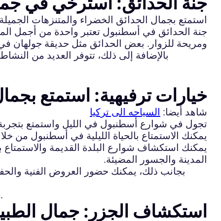
جنة الحدائق: استرخي في جما
استمتع بجمال الحدائق الخضراء والمتنزهات الجميلة
جنة الحدائق في أسطنبول تعتبر واحدة من أجمل المناط
ومريحة للزوار. بعض الحدائق مثل حديقة جولهان في 
بالإضافة إلى ذلك، تتوفر العديد من النشاط
خيارات ترفيهية: استمتع بجمال
شاهد أيضا:
السياحه الى تركيا
تجول في شوارع أسطنبول في الليل واستمتع بتجربة الح
يمكنك الاستمتاع بالحياة الليلية في أسطنبول من خلال
يمكنك استكشاف شوارع البلدة القديمة والاستمتاع با
المدينة والجسور المضيئة.
بجانب ذلك، يمكنك حضور العروض الفنية والحفل
باختصار، هناك العديد من الخيارات الترفيهية في أسطنبول التي يمكنك الاستمتاع بها خلال إقامتك في المدينة.
استكشاف الجزر: جمال الطبي