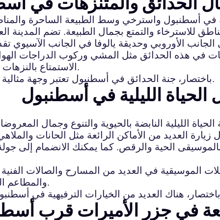
ل الحدائق والمتنزهات في أس
 في أسطنبول واسترخي وسط الطبيعة الساحرة والمناظر 
ق للاسترخاء والتمتع بجمال الطبيعة. تضم المدينة العد
الجانب الأوروبي وحديقة يالوفا في الجانب الآسيوي تق
ات في هذه الحدائق مثل المشي وركوب الدراجات الهوائية و
الاستمتاع بالنزهات والتجول في المتنزهات والتمتع بأجواء فريدة وممتعة.
باختصار، جنة الحدائق في أسطنبول تعتبر وجهة مثالية لقضاء وقت ممتع واسترخاء في قلب الطبيعة الخلابة.
 الحياة الليلية في أسطنبول
ياة الليلية النابضة بالحيوية والتنوع وجمال المعروضا
 زيارة العديد من الأماكن الرائعة مثل الحانات والملاهي
لموسيقى الحية والرقص. كما يمكنك الانضمام إلى جولة ت
ات الموسيقية في العديد من المسارح والصالات الفنية 
والمطاعم التقليدية التي تقدم الأطعمة اللذيذة والترفيه التقليدي.
عة في جزر الأميرات قرب أسطن