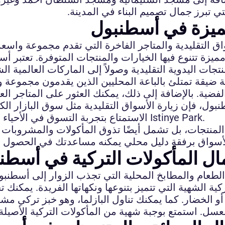
ي تبرز جمال تصميم البناء في المدينة.
ميزة في أسطنبول
التقليدية والمتاجر الفاخرة التي تقدم مجموعة واسعة 
ة تتنوع فيها الخيارات والمنتجات المتوفرة. تعتبر أسوا
جات اليدوية التقليدية وصولاً إلى الماركات العالمية الش
ضيقة تمتلئ بالباعة المحليين الذين يقدمون مجموعة و
 فإن زيارة الأسواق التقليدية مثل سوق البازار الكبير 
الاستمتاع بتجربة التسوق في الأحياء الحديثة والمراكز التجارية الضخمة مثل تقسيم ومول Istinye Park.
لمنتجات، بل تشمل أيضًا تذوق المأكولات والمشروبات 
ل المأكولات التركية في أسطن
لطعام والمطابخ المحلية التي تجذب الزوار إلى أسطنبول
ية الشهية التي تتميز بتنوعها ونكهاتها الفريدة. يمكنك
 الخضار. كما يمكنك تناول البازلما، وهو خبز تركي مشهور
عسل. استمتع بوجبة شهية من المأكولات التركية الأصيلة