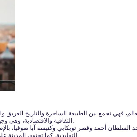
م، فهي تجمع بين الطبيعة الساحرة والتاريخ العريق والث
الثقافية والاقتصادية، وهي وجهة سياحية شهيرة تجذب الزوار من جميع أنحاء العالم.
جد السلطان أحمد وقصر توبكابي وكنيسة آيا صوفيا، بالإ
التقليدية. كما تحتوي المدينة على مطاعم ومقاهي رائعة تقدم أشهى الأطباق التركية.