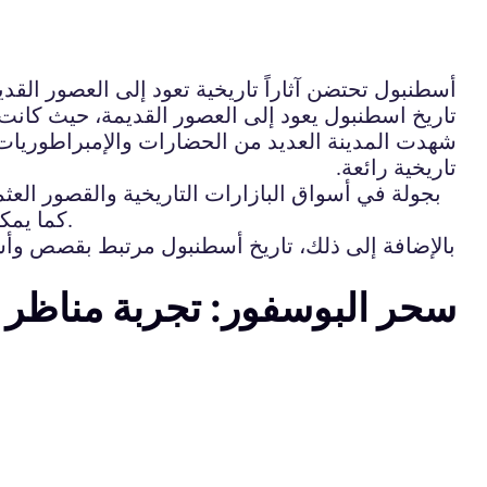
أسطنبول تحتضن آثاراً تاريخية تعود إلى العصور القد
تاريخ اسطنبول يعود إلى العصور القديمة، حيث كانت ال
شهدت المدينة العديد من الحضارات والإمبراطوريات مث
تاريخية رائعة.
بجولة في أسواق البازارات التاريخية والقصور العثم
كما يمكنك زيارة آيا صوفيا الشهيرة والتي كانت تستخدم سابقاً ككنيسة ثم تحولت إلى مسجد وحالياً تُستخدم كمتحف.
بالإضافة إلى ذلك، تاريخ أسطنبول مرتبط بقصص وأساط
سحر البوسفور: تجربة مناظر 