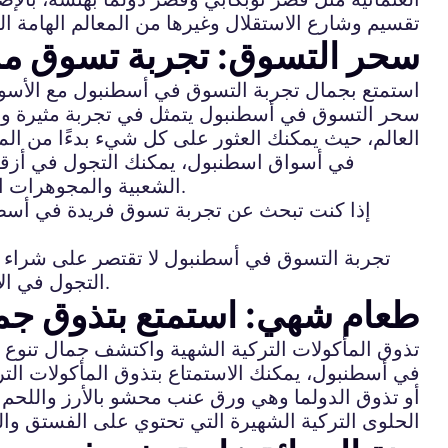
تقسيم وشارع الاستقلال وغيرها من المعالم الهامة الت
سحر التسوق: تجربة تسوق م
استمتع بجمال تجربة التسوق في أسطنبول مع الأسواق 
سحر التسوق في أسطنبول يتمثل في تجربة مثيرة ومميز
العالم، حيث يمكنك العثور على كل شيء بدءًا من المنت
في أسواق اسطنبول، يمكنك التجول في أزقة 
الشعبية والمجوهرات الفضية. بالإضافة إلى ذلك، يمكنك العثور على المتاجر العصرية ومشاركة تجربة التسوق الحضرية بشكل مميز.
إذا كنت تبحث عن تجربة تسوق فريدة في أسطنبول،
تجربة التسوق في أسطنبول لا تقتصر على شراء ا
التجول في الأسواق برفقة دليل محلي يمكنه مساعدتك في الحصول على أفضل الصفقات وتجربة ثقافة التسوق في تركيا.
طعام شهي: استمتع بتذوق جما
تذوق المأكولات التركية الشهية واكتشف جمال تنوع ا
في أسطنبول، يمكنك الاستمتاع بتذوق المأكولات الترك
أو تذوق الدولما وهي ورق عنب محشو بالأرز واللحم أو
الحلوى التركية الشهيرة التي تحتوي على الفستق وال