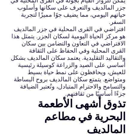
يمكن للزوار القيام بجولة في القرى المحلية في
جزر المالديف والتعرف على سكانها وأسلوب
حياتهم اليومي، مما يضيف جوًا مميزًا لتجربة
السفر.
افتراضي في القرى المحلية في جزر المالديف
هو مركز الحياة اليومية لسكان الجزر. يتمثل هذا
الافتراضي في التعاون والتضامن بين سكان
القرى المحلية وفي الحفاظ على الثقافة
والتقاليد التقليدية. يعتمد سكان المالديف بشكل
أساسي على الصيد والزراعة كوسيلة رئيسية
للعيش، ويحافظون على نمط حياة بسيط
ومتواضع. يتمتع سكان المالديف بروح البساطة
والتسامح والاحترام المتبادل، وتُعتبر الضيافة
جزءًا أساسيًا من ثقافتهم.
تذوق أشهى الأطعمة
البحرية في مطاعم
المالديف