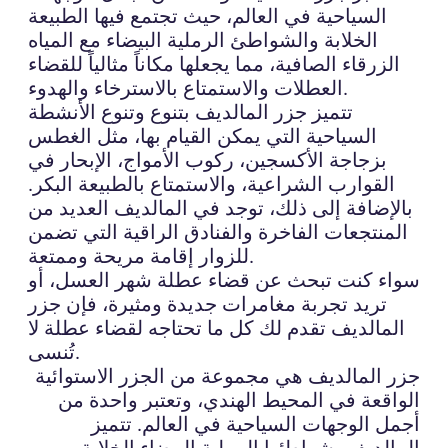
السياحية في العالم، حيث تجتمع فيها الطبيعة
الخلابة والشواطئ الرملية البيضاء مع المياه
الزرقاء الصافية، مما يجعلها مكاناً مثالياً للقضاء
العطلات والاستمتاع بالاسترخاء والهدوء.
تتميز جزر المالديف بتنوع وتنوع الأنشطة
السياحية التي يمكن القيام بها، مثل الغطس
بزجاجة الأكسجين، ركوب الأمواج، الإبحار في
القوارب الشراعية، والاستمتاع بالطبيعة البكر.
بالإضافة إلى ذلك، توجد في المالديف العديد من
المنتجعات الفاخرة والفنادق الراقية التي تضمن
للزوار إقامة مريحة وممتعة.
سواء كنت تبحث عن قضاء عطلة شهر العسل، أو
تريد تجربة مغامرات جديدة ومثيرة، فإن جزر
المالديف تقدم لك كل ما تحتاجه لقضاء عطلة لا
تُنسى.
جزر المالديف هي مجموعة من الجزر الاستوائية
الواقعة في المحيط الهندي، وتعتبر واحدة من
أجمل الوجهات السياحية في العالم. تتميز
المالديف بشواطئها الرملية البيضاء الخلابة