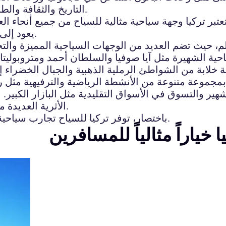
التاريخ والثقافة والطبيعة الخلابة، تضمن تركيا تجربة سياحية مميزة للزوار.
تعتبر تركيا وجهة سياحية مثالية للسياح من جميع أنحاء ال
يعود إلى وجهاتها السياحية المميزة وتجاربها السياحية الفريدة.
م، حيث تضم العديد من الوجهات السياحية المميزة والتجار
ياحية الشهيرة مثل آيا صوفيا والسلطان أحمد ومتروبولي
ية خلابة من الشواطئ الرملية الذهبية والجبال الخضراء إ
 والتسوق في الأسواق التقليدية مثل البازار الكبير. بالإ
الأثرية العديدة مثل مدينة تروي ومئذنة جالاتا سببًا آخرًا لجذب السياح.
باختصار، توفر تركيا للسياح تجارب سياحية لا تُنسى مع مزيج رائع من الثقافة والتاريخ والطبيعة.
خياراً مثالياً للمسافرين