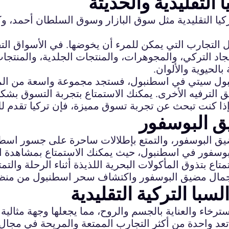
التقليدية والحديثة
يا التقليدية مثل سوق البازار وسوق السلطان أحمد، وكذ
 التجارب التي يمكن للمرء أن يخوضها. في الأسواق ال
اد التركي، والمجوهرات، والمنتجات الجلدية، والمنتجات 
الحيوية والألوان.
بول سيتي في اسطنبول، فستجد مجموعة واسعة من المار
ق البوسفور
ق البوسفور، والتمتع بإطلالات ساحرة على جسور اسطنبو
بوسفور في اسطنبول، حيث يمكنك الاستمتاع بمشاهدة ال
متاع بتذوق المأكولات البحرية اللذيذة أثناء الرحلة والت
 بجمال مضيق البوسفور واكتشاف سحر اسطنبول من منظو
سبا التركية التقليدية
لاسترخاء والعناية بالجسم والروح، مما يجعلها وجهة مثالية
ة تعد واحدة من أكثر التجارب الممتعة والمريحة في مجال 