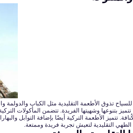
لسياح تذوق الأطعمة التقليدية مثل الكباب والدولمة والبا
 تتميز بتنوعها وشهيتها الفريدة. تتضمن المأكولات الترك
كُنافة. تتميز الأطعمة التركية أيضًا بإضافة التوابل والب
الطهي التقليدية لتعيش تجربة فريدة وممتعة.