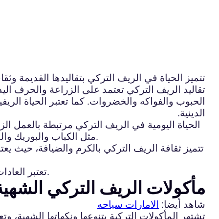
تتميز الحياة في الريف التركي بتقاليدها القديمة وثق
تقاليد الريف التركي تعتمد على الزراعة والحرف اليد
الحبوب والفواكه والخضروات. كما تعتبر الحياة الريفية
الدينية.
الحياة اليومية في الريف التركي مرتبطة بالعمل الز
مثل الكباب والبوريك والدولمة. ويتميز الريف التركي أيضاً بالصناعات اليدوية والحرف الشعبية مثل صناعة السجاد والتطريز والخياطة.
تتميز ثقافة الريف التركي بالكرم والضيافة، حيث يعت
تعتبر العادات والتقاليد في الريف التركي جزءاً أساسياً من الهوية الثقافية للبلاد وتعكس تنوع الثقافة التركية وتراثها الغني.
مأكولات الريف التركي الشهية
شاهد أيضا:
الامارات سياحه
تشتهر المأكولات التركية بتنوعها ونكهاتها الشهية، و