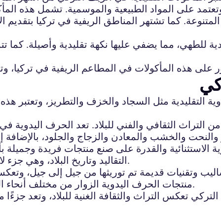
وتعتمد على المواد الطبيعية والموسمية. تشمل هذه المأ
متنوعة. كما تشتهر المناطق الريفية في تركيا بتقديم ا
 للطهي، مما يضفي عليها نكهة تقليدية وأصيلة. كما تتمي
كي
ية التقليدية مثل السجاد والخزف والتطريز، وتعتبر هذه 
 من التراث الثقافي والفني للبلاد. تعد الحرف اليدوية 
والنحت والخشب والمعادن والزجاج والجلود، بالإضافة إل
ية الاستثنائية والقدرة على صنع منتجات فريدة وجميلة ب
التقاليد وتاريخ البلاد، وهي جزء لا يتجزأ من الحياة اليومية والاقتصاد في الريف التركي.
ليب وتقنيات قديمة تم توريثها من جيل إلى جيل، وتعك
منتجات الحرف اليدوية الزوار من مختلف أنحاء العالم، وتعتبر مصدرًا رئيسيًا للدخل في الريف التركي.