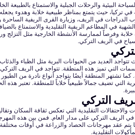
ياحة البيئية والرحلات الجبلية والاستمتاع بالطبيعة الخل
ي تركيا، حيث يتمتع بمناظر طبيعية خلابة وهدوء يجعله ملا
الدراجات في الريف، وزيارة القرى الريفية الساحرة وا
لشهية في المطاعم الريفية التقليدية والاستمتاع بالضياف
خلابة وفرصاً لممارسة الأنشطة الخارجية مثل التزلج ورك
ياح في الريف التركي.
لتركي
تتواجد العديد من الحيوانات البرية مثل الظباء والذئاب و
السمات التي تميز هذه المنطقة. تتواجد في الريف التركي
 كما تشتهر المنطقة أيضًا بتواجد أنواع نادرة من الطيور 
ية التي تضيف جمالاً طبيعياً خلاباً للمنطقة. تعتبر هذه ال
يرة.
لريف التركي
ت والاحتفالات التقليدية التي تعكس ثقافة السكان وتقالي
ت في الريف التركي على مدار العام. فمن بين هذه المه
كما يتم عقد مهرجانات الحصاد والزراعة في أوقات مختلفة
أكولات التقليدية.