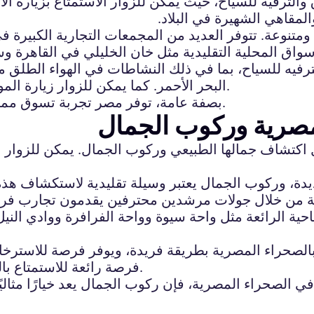
ترفيه للسياح، حيث يمكن للزوار الاستمتاع بزيارة الأس
لمقاهي الشهيرة في البلاد.
متنوعة. تتوفر العديد من المجمعات التجارية الكبيرة 
أسواق المحلية التقليدية مثل خان الخليلي في القاهرة و
لترفيه للسياح، بما في ذلك النشاطات في الهواء الط
البحر الأحمر. كما يمكن للزوار زيارة المواقع السياحية الشهيرة مثل الأهرامات ومعابد الأقصر.
بصفة عامة، توفر مصر تجربة تسوق ممتعة وتجارب ترفيهية متنوعة للسياح من جميع الأعمار.
مصرية وركوب الجمال
 اكتشاف جمالها الطبيعي وركوب الجمال. يمكن للزوار ا
 وركوب الجمال يعتبر وسيلة تقليدية لاستكشاف هذه البيئ
ة من خلال جولات مرشدين محترفين يقدمون تجارب فريدة
حية الرائعة مثل واحة سيوة وواحة الفرافرة ووادي النيل
الصحراء المصرية بطريقة فريدة، ويوفر فرصة للاسترخاء 
فرصة رائعة للاستمتاع بالطقس المشمس والجو الدافئ والاستكشاف الشيق.
 الصحراء المصرية، فإن ركوب الجمال يعد خيارًا مثاليًا