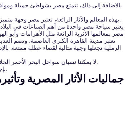
بالاضافة إلى ذلك، تتمتع مصر بشواطئ جميلة ومواق
بهذه المعالم والآثار الرائعة، تعتبر مصر وجهة متميزة للسياحة واستكشاف الثقافة والتاريخ، وتستحق بالتأكيد زيارة من السياح الراغبين في تجربة فريدة لا تُنسى.
يعتبر سياحة مصر واحدة من أهم الصناعات في البلاد، 
مصر بمعالمها الأثرية الرائعة مثل الأهرامات وأبو اله
تعتبر مدينة القاهرة الكبرى العاصمة، وتضم العدي
الرملية تجعلها وجهة مثالية لقضاء عطلة ممتعة. با
لا يمكننا نسيان سواحل البحر الأحمر الخلابة مثل شرم الشيخ والغردقة ومنتجعاتها الفاخرة والتي تقدم الغطس في أجمل الشعاب المرجانية في العالم.
بإجمال السياحة في مصر تجربة لا تنسى وتحتوي على العديد من الاختيارات المدهشة للاستمتاع بإجازة لا تنسى.
جماليات الأثار المصرية وتأثير