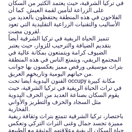
في تركيا الشرقية، حيث يعتمد الكثير من السكان
على الزراعة لتأمين لقمة العيش. كما أن
الفلاحون في هذه المنطقة يحتفظون بالعديد من
الأساليب والتقنيات الزراعية التقليدية التي تعود
لقرون مضت.
تتميز الحياة الريفية في تركيا الشرقية أيضاً
بتقديم الضيافة والترحيب للزوار، حيث يعتبر
الضيوف كرامة ويتمتعون بمكانة عالية في
المجتمع الريفي، ويتمتع الناس في هذه المنطقة
بتراث موسيقى ورقص مميز يعكسون بها جوانب
من حياتهم اليومية وتاريخهم العريق.
الفنون اليدوية أيضا تحت occupy مكانة كبيرة
في تراث الحياة الريفية في تركيا الشرقية، حيث
يقوم السكان بصناعة العديد من الحرف اليدوية
مثل السجاد والخزف والتطريز والأواني
الفخارية.
باختصار، تركيا الشرقية تتمتع بتراث وثقافة ريفية
مميزة تجسد جمال وغنى التراث التركي وتعكس
حياة السكان الريفية وعلاقتهم الوثيقة مع الطبيعة