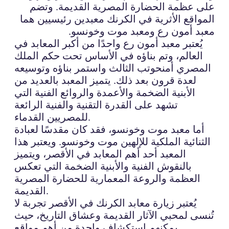
على عظمة الحضارة المصرية القديمة. وتضم
المواقع الأثرية في الكرنك معبدين رئيسيين هما
معبد أمون رع ومعبد موت وخونسو.
يُعتبر معبد أمون رع واحدًا من أكبر المعابد في
العالم، وتم بناؤه في الأساس تحت حكم الملك
المصري أمنحوتب الثالث واستمر بناؤه وتوسيعه
لعدة قرون بعد ذلك. يتميز المعبد بالعديد من
الأبنية الضخمة والأعمدة والروائع الفنية التي
تشهد على القدرة التقنية والفنية الرائعة
للمصريين القدماء.
أما معبد موت وخونسو، فقد كان مقدسًا لعبادة
الثنائية الملكية للإلهين موت وخونسو. ويعتبر هذا
المعبد أحد أهم المعابد في الأقصر، ويتميز
بالنقوش الفنية والأبنية الضخمة التي تعكس
العظمة والروعة المعمارية للحضارة المصرية
القديمة.
يُعتبر زيارة معابد الكرنك في الأقصر تجربة لا
تُنسى لمحبي الآثار القديمة وعشاق التاريخ، حيث
يمكنهم استكشاف واحدة من أهم مواقع