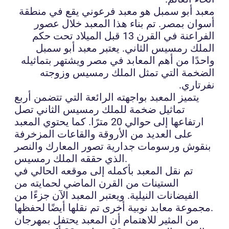
معبد أبو سمبل هو معبد فرعوني يقع في منطقة
أسوان بمصر. تم بناء هذا المعبد خلال عصور
الفراعنة في القرن 13 قبل الميلاد تحت حكم
الملك رمسيس الثاني. يعتبر معبد أبو سمبل
واحدًا من أهم المعابد في مصر ويشتهر بتماثيله
الضخمة التي تمثل الملك رمسيس وزوجته
نفرتاري.
يتميز المعبد بواجهته الرائعة التي تتضمن أربع
تماثيل ضخمة للملك رمسيس الثاني تصل
ارتفاعها إلى حوالي 20 مترًا. كما يحتوي المعبد
على العديد من الأروقة والقاعات المزخرفة
بنقوش ورسومات جدارية تصور المعارك والنصر
الذي حققه الملك رمسيس.
تم نقل المعبد بأكمله إلى موقعه الحالي في
الستينات من القرن الماضي لحمايته من
الفيضانات النيلية. ويعتبر المعبد الآن جزءًا من
مجموعة معابد نوبية أخرى تم نقلها أيضًا لحفظها.
من المثير للاهتمام أن المعبد يحتفل بمهرجان