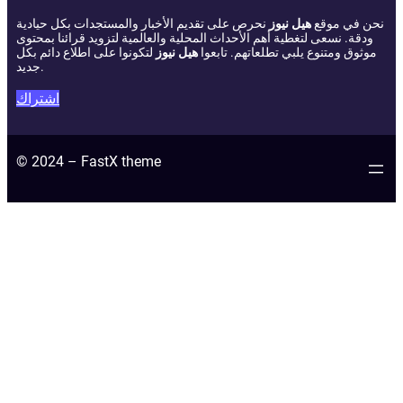
نحن في موقع
هيل نيوز
نحرص على تقديم الأخبار والمستجدات بكل حيادية
ودقة. نسعى لتغطية أهم الأحداث المحلية والعالمية لتزويد قرائنا بمحتوى
موثوق ومتنوع يلبي تطلعاتهم. تابعوا
هيل نيوز
لتكونوا على اطلاع دائم بكل
جديد.
اشتراك
© 2024 – FastX theme