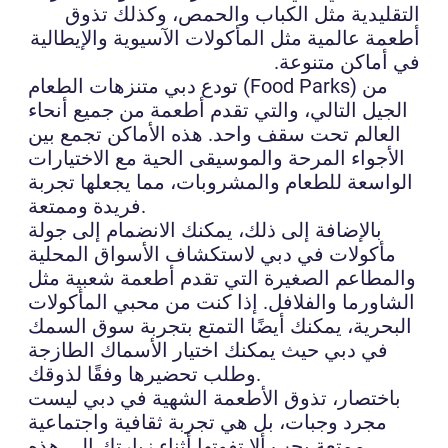
التقليدية مثل الكباب والحمص، وكذلك تذوق
أطعمة عالمية مثل المأكولات الآسيوية والإيطالية
في أماكن متنوعة.
تودع دبي متنزهات الطعام (Food Parks) من
الجيل التالي، والتي تقدم أطعمة من جميع أنحاء
العالم تحت سقف واحد. هذه الأماكن تجمع بين
الأجواء المرحة والموسيقى الحية مع الاختيارات
الواسعة للطعام والمشروبات، مما يجعلها تجربة
فريدة وممتعة.
بالإضافة إلى ذلك، يمكنك الانضمام إلى جولة
مأكولات في دبي لاستكشاف الأسواق المحلية
والمطاعم الصغيرة التي تقدم أطعمة شعبية مثل
الشاورما والفلافل. إذا كنت من محبي المأكولات
البحرية، يمكنك أيضًا التمتع بتجربة سوق السمك
في دبي حيث يمكنك اختيار الأسماك الطازجة
وطلب تحضيرها وفقًا لذوقك.
باختصار، تذوق الأطعمة الشهية في دبي ليست
مجرد وجبات، بل هي تجربة ثقافية واجتماعية
ممتعة يجب ألا تفوتها أثناء زيارتك إلى هذه