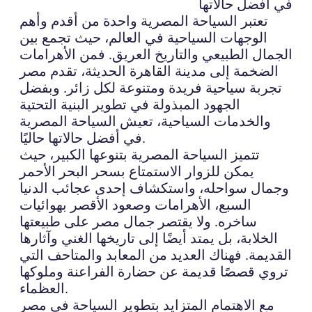
في أفضل حالاتها
تعتبر السياحة المصرية واحدة من أقدم وأهم
الوجهات السياحية في العالم، حيث تجمع بين
الجمال الطبيعي والتاريخ العريق. فمن الأهرامات
الضخمة إلى مدينة القاهرة الحديثة، تقدم مصر
تجربة سياحية فريدة ومتنوعة لكل زائر. وبفضل
الجهود المبذولة في تطوير البنية التحتية
والخدمات السياحية، تعيش السياحة المصرية
في أفضل حالاتها حاليًا.
تتميز السياحة المصرية بتنوعها الكبير، حيث
يمكن للزوار الاستمتاع بسحر البحر الأحمر
وجمال سواحله، واستكشاف إحدى عجائب الدنيا
السبع، الأهرامات وصعود الأقصر بهوائيات
ساخره. ولا يقتصر جمال مصر على طبيعتها
الخلابة، بل يمتد أيضًا إلى تاريخها الغني وآثارها
القديمة. فهناك العديد من المعابد والمتاحف التي
تروي قصصًا قديمة عن حضارة الفراعنة وملوكها
العظماء.
مع الاهتمام المتزايد بتطوير السياحة في مصر