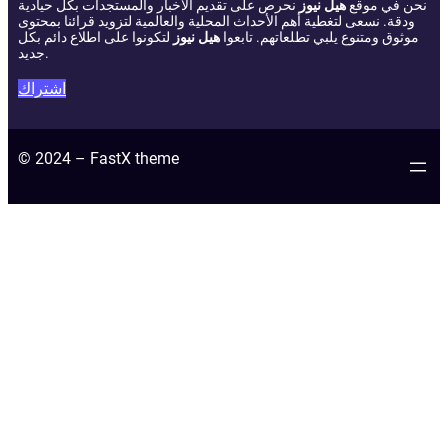
نحن في موقع
هيل نيوز
نحرص على تقديم الأخبار والمستجدات بكل حيادية
ودقة. نسعى لتغطية أهم الأحداث المحلية والعالمية لتزويد قرائنا بمحتوى
موثوق ومتنوع يلبي تطلعاتهم. تابعوا
هيل نيوز
لتكونوا على اطلاع دائم بكل
جديد.
اشتراك
© 2024 – FastX theme