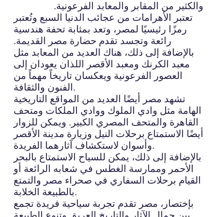
والكثير من المقابر والمعابد الفرعونية.
تعتبر الأهرامات من عجائب الدنيا السبع وتُعتبر
رمزًا رئيسيًا لمصر، وتعد بمثابة تحفة هندسية
رائعة وتجسد تقدم حضارة مصر القديمة.
بالإضافة إلى ذلك، هناك العديد من المعابد مثل
معبد الكرنك ومعبد الأقصر اللذان يعودان إلى
العصور الفرعونية ويعكسان تاريخاً مهماً من
الفنون والثقافة.
تشهد مصر أيضًا العديد من المواقع التاريخية
الهامة مثل وادي الملوك ووادي الملكات ومتحف
القاهرة والمتحف المصري الكبير. ويمكن للزوار
أيضًا الاستمتاع برحلات النيل وزيارة مدينة الأقصر
وأسوان لاستكشاف آثارهما الفريدة.
بالإضافة إلى ذلك، يمكن للسياح الاستمتاع بالبحر
الأحمر وممارسة الغطس في شعابه الرائعة أو
القيام برحلات السفاري في صحراء مصر والتمتع
بالطبيعة الخلابة.
بإختصار، مصر تقدم تجربة سياحية فريدة تجمع
بين جمال الآثار والتاريخ العريق وتنوع الطبيعة