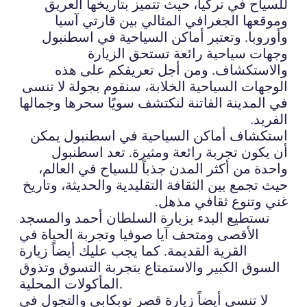
للسياح في تركيا، حيث تتميز بتاريخها العريق
وموقعها الجغرافي المثالي بين قارتي آسيا
وأوروبا. وتعتبر أماكن السياحية في اسطنبول
وجهات سياحية رائعة تستحق الزيارة
والاستكشاف. ومن أجل تعريفكم على هذه
الوجهات السياحية الخلابة، سنقوم بجولة لا تنسى
في المدينة الفاتنة لنكتشف سويًا سحرها وجمالها
الفريد.
استكشاف أماكن السياحية في اسطنبول يمكن
أن يكون تجربة رائعة ومثيرة. تعد اسطنبول
واحدة من أكثر المدن جذباً للسياح في العالم،
حيث تجمع بين الثقافة التقليدية والحديثة، وتاريخ
غني وتنوع ثقافي مذهل.
تستطيع البدء بزيارة السلطان أحمد والمسجد
الأقصى ومتحف آيا صوفيا وتجربة الحياة في
القرية القديمة. كما يجب عليك أيضاً زيارة
السوق الكبير والاستمتاع بتجربة التسوق وتذوق
المأكولات المحلية.
لا تنسى أيضاً زيارة قصر توبكابي والتجول في