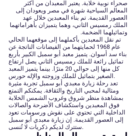
صحراء نوبية خلابة. يعتبر المعبدان من أكثر
المعالم السياحية شهرة في مصر ويعودان إلى
العصور القديمة. تم بناء المعبدين خلال عهد
الملك رمسيس الثاني، وهما يتميزان بأهراماتهما
وتماثيلهما الضخمة.
تم نقل المعبدين بأكملهما إلى موقعهما الحالي
عام 1968 لحمايتهما من الفيضانات الناتجة عن
بناء سد أسوان. يتميز معبد أبو سمبل الكبير بأربع
تماثيل رائعة للملك رمسيس الثاني يصل ارتفاع
كل منها إلى حوالي 20 مترًا. بينما يتميز المعبد
الصغير بتماثيل للملك وزوجته والإله حورس.
تعد رحلة زيارة معبدي أبو سمبل تجربة مثيرة
ومثالية لمحبي التاريخ والثقافة. يمكنكم التمتع
بمشاهدة منظر شروق وغروب الشمس الخلابة
فوق المعبدين واستكشاف الأضرحة والصالات
الداخلية التي تحتوي على نقوش ورسومات تعود
إلى العصور القديمة. إن زيارة معبدي أبو سمبل
ستترك لديكم ذكريات لا تُنسى.